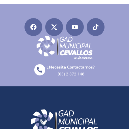
¿Necesita Contactarnos?
(03) 2-872-148