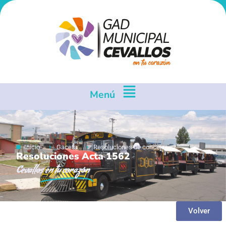
Menú
Inicio
Gaceta
Resoluciones de concejo
Resoluciones Acta 1562
Cevallos
en tu corazón
Volver