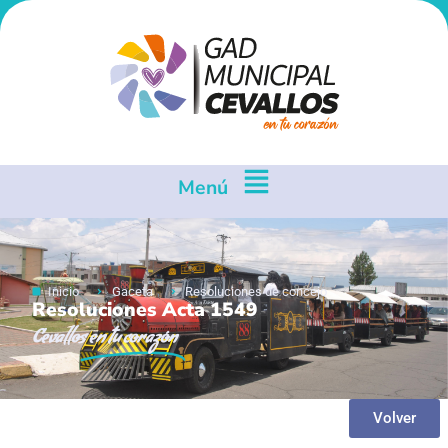
Menú
Inicio
Gaceta
Resoluciones de concejo
Resoluciones Acta 1549
Cevallos
en tu corazón
Volver