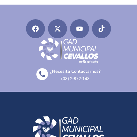
¿Necesita Contactarnos?
(03) 2-872-148