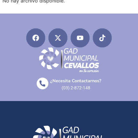
No hay archivo disponible.
¿Necesita Contactarnos?
(03) 2-872-148