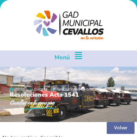
Menú
Inicio
Gaceta
Resoluciones de concejo
Resoluciones Acta 1541
Cevallos
en tu corazón
Volver