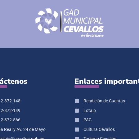
áctenos
Enlaces importan
 2-872-148
Rendición de Cuentas
 2-872-149
Lotaip
 2-872-566
PAC
pa Real y Av. 24 de Mayo
Cultura Cevallos
cipio@cevallos.gob.ec
Turismo Cevallos