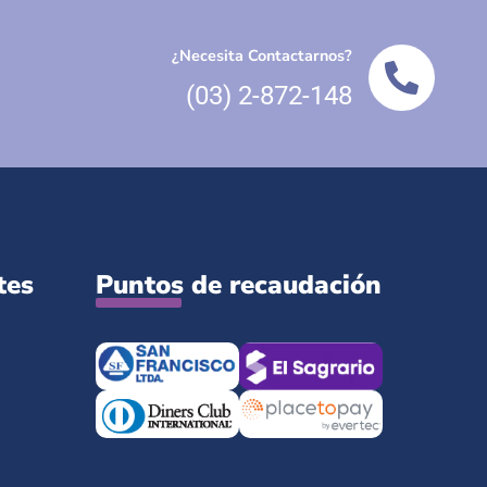
¿Necesita Contactarnos?
(03) 2-872-148
tes
Puntos de recaudación