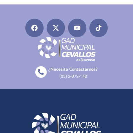
¿Necesita Contactarnos?
(03) 2-872-148