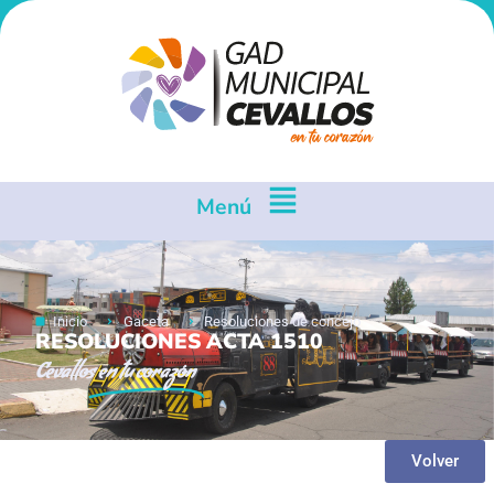
Menú
Inicio
Gaceta
Resoluciones de concejo
RESOLUCIONES ACTA 1510
Cevallos
en tu corazón
Volver