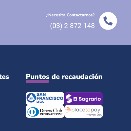
¿Necesita Contactarnos?
(03) 2-872-148
tes
Puntos de recaudación