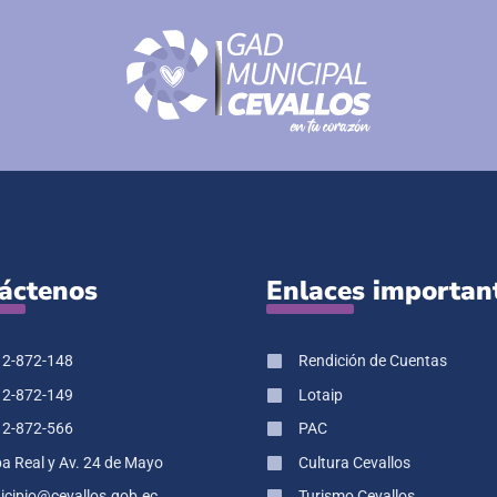
áctenos
Enlaces importan
 2-872-148
Rendición de Cuentas
 2-872-149
Lotaip
 2-872-566
PAC
pa Real y Av. 24 de Mayo
Cultura Cevallos
cipio@cevallos.gob.ec
Turismo Cevallos