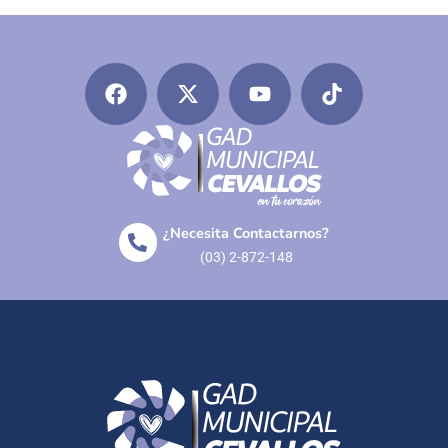
¿Necesita Contactarnos?
(03) 2-872-148