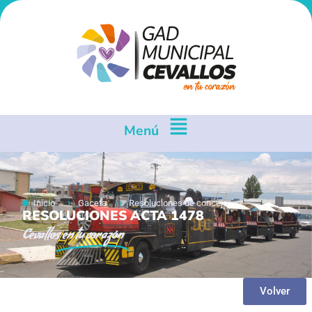
Menú
Inicio
Gaceta
Resoluciones de concejo
RESOLUCIONES ACTA 1478
Cevallos
en tu corazón
Volver