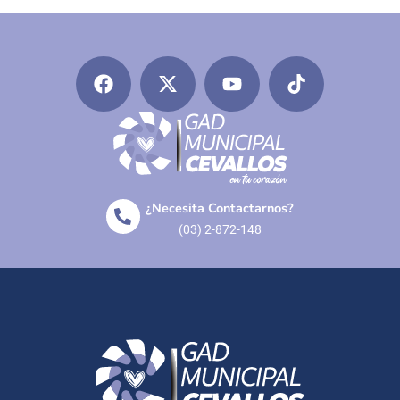
¿Necesita Contactarnos?
(03) 2-872-148