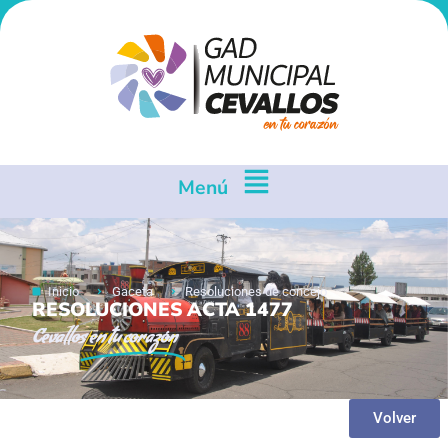
Menú
Inicio
Gaceta
Resoluciones de concejo
RESOLUCIONES ACTA 1477
Cevallos
en tu corazón
Volver