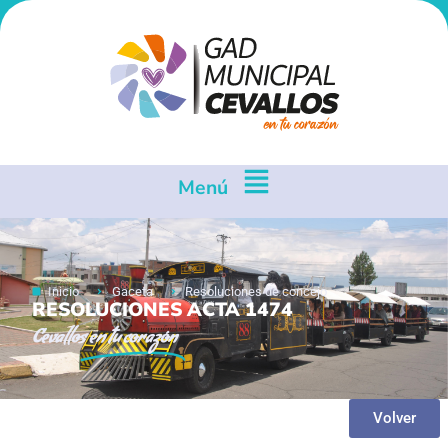
Menú
Inicio
Gaceta
Resoluciones de concejo
RESOLUCIONES ACTA 1474
Cevallos
en tu corazón
Volver