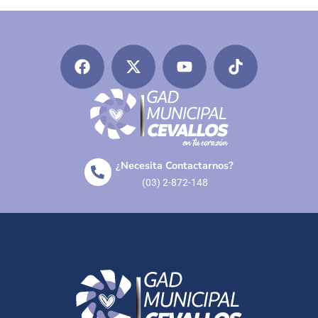
¿Necesita Contactarnos?
(03) 2-872-148