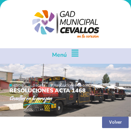
Menú
Inicio
Gaceta
Resoluciones de concejo
RESOLUCIONES ACTA 1468
Cevallos
en tu corazón
Volver