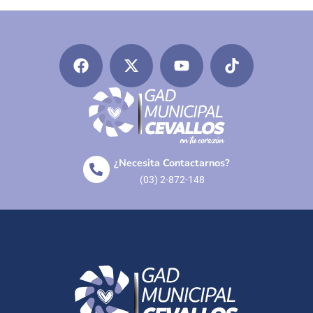
¿Necesita Contactarnos?
(03) 2-872-148