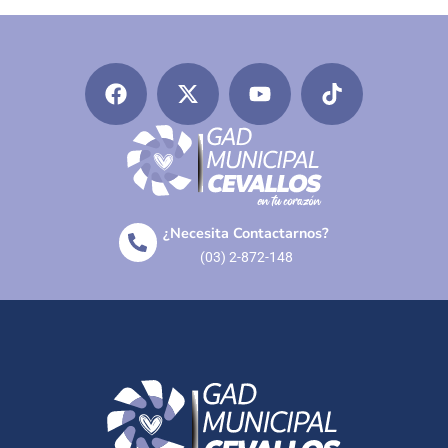
¿Necesita Contactarnos?
(03) 2-872-148