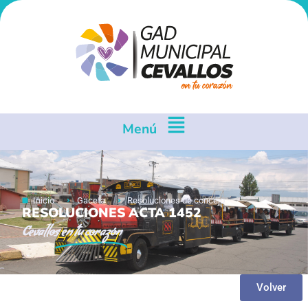
Menú
Inicio
Gaceta
Resoluciones de concejo
RESOLUCIONES ACTA 1452
Cevallos
en tu corazón
Volver