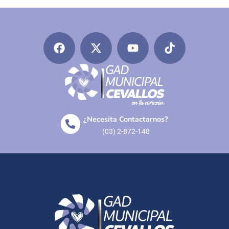
¿Necesita Contactarnos?
(03) 2-872-148