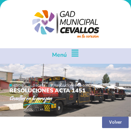
Menú
Inicio
Gaceta
Resoluciones de concejo
RESOLUCIONES ACTA 1451
Cevallos
en tu corazón
Volver