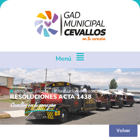
Menú
Inicio
Gaceta
Resoluciones de concejo
RESOLUCIONES ACTA 1438
Cevallos
en tu corazón
Volver