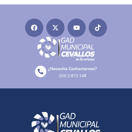
¿Necesita Contactarnos?
(03) 2-872-148