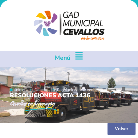
Menú
Inicio
Gaceta
Resoluciones de concejo
RESOLUCIONES ACTA 1436
Cevallos
en tu corazón
Volver