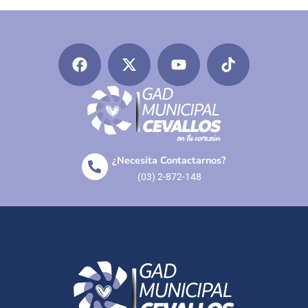
¿Necesita Contactarnos?
(03) 2-872-148