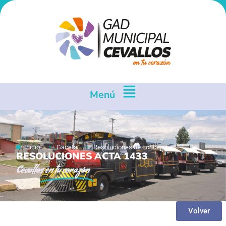
Menú
Inicio
Gaceta
Resoluciones de concejo
RESOLUCIONES ACTA 1433
Cevallos
en tu corazón
Volver