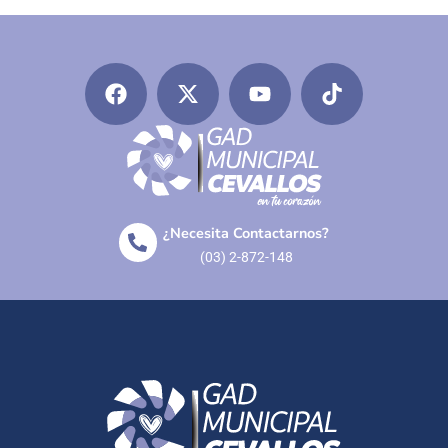
¿Necesita Contactarnos?
(03) 2-872-148