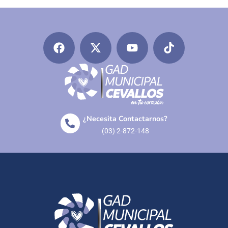
¿Necesita Contactarnos?
(03) 2-872-148