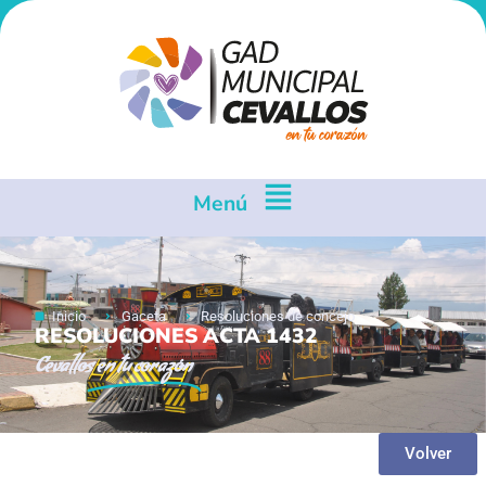
Menú
Inicio
Gaceta
Resoluciones de concejo
RESOLUCIONES ACTA 1432
Cevallos
en tu corazón
Volver