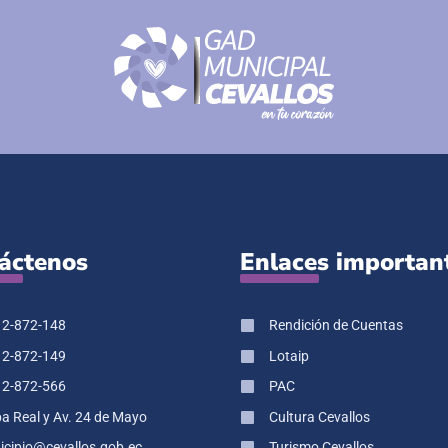
áctenos
Enlaces importan
 2-872-148
Rendición de Cuentas
 2-872-149
Lotaip
 2-872-566
PAC
pa Real y Av. 24 de Mayo
Cultura Cevallos
cipio@cevallos.gob.ec
Turismo Cevallos