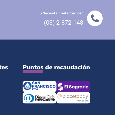
¿Necesita Contactarnos?
(03) 2-872-148
tes
Puntos de recaudación