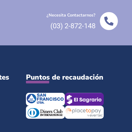
¿Necesita Contactarnos?
(03) 2-872-148
tes
Puntos de recaudación