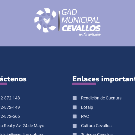
áctenos
Enlaces importan
 2-872-148
Rendición de Cuentas
 2-872-149
Lotaip
 2-872-566
PAC
pa Real y Av. 24 de Mayo
Cultura Cevallos
cipio@cevallos.gob.ec
Turismo Cevallos