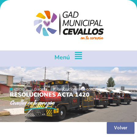
Menú
Inicio
Gaceta
Resoluciones de concejo
RESOLUCIONES ACTA 1420
Cevallos
en tu corazón
Volver