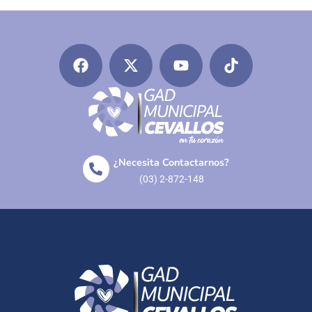
¿Necesita Contactarnos?
(03) 2-872-148