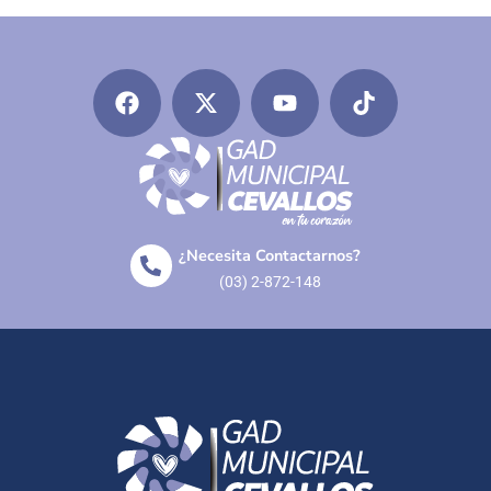
¿Necesita Contactarnos?
(03) 2-872-148