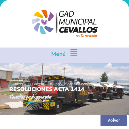
Menú
Inicio
Gaceta
Resoluciones de concejo
RESOLUCIONES ACTA 1414
Cevallos
en tu corazón
Volver