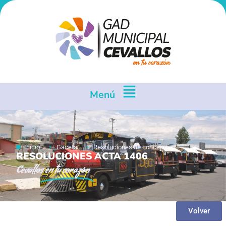
Menú
Inicio
Gaceta
Resoluciones de concejo
RESOLUCIONES ACTA 1406
Cevallos
en tu corazón
Volver