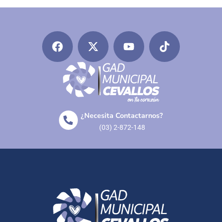
¿Necesita Contactarnos?
(03) 2-872-148