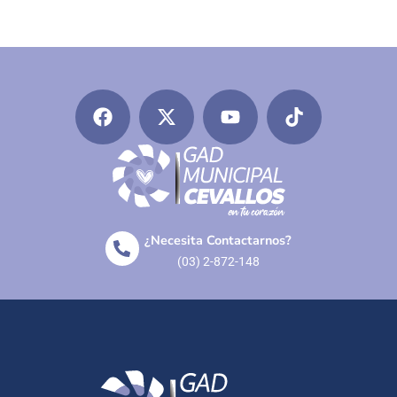
¿Necesita Contactarnos?
(03) 2-872-148