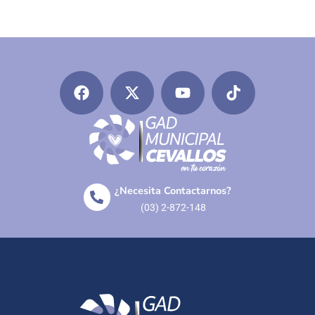
¿Necesita Contactarnos?
(03) 2-872-148