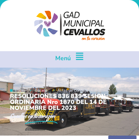
Menú
Inicio
Gaceta
Actas de Concejo
RESOLUCIONES 836 839 SESION
ORDINARIA Nro 1870 DEL 14 DE
NOVIEMBRE DEL 2023
Cevallos
en tu corazón