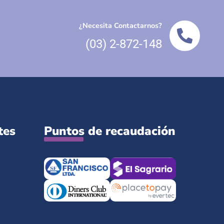
¿Necesita Contactarnos?
(03) 2-872-148
tes
Puntos de recaudación