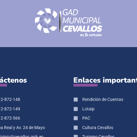
áctenos
Enlaces importan
 2-872-148
Rendición de Cuentas
 2-872-149
Lotaip
 2-872-566
PAC
pa Real y Av. 24 de Mayo
Cultura Cevallos
cipio@cevallos.gob.ec
Turismo Cevallos