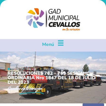
Menú
Inicio
Gaceta
Resoluciones de concejo
RESOLUCIONES 762 – 763 SESION
ORDINARIA Nro 1847 DEL 18 DE JULIO
DEL 2023
Cevallos
en tu corazón