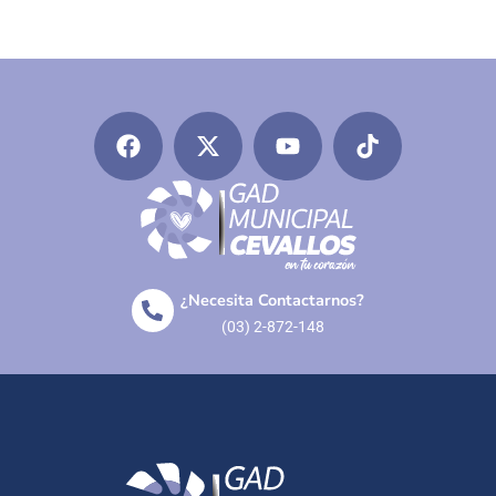
¿Necesita Contactarnos?
(03) 2-872-148