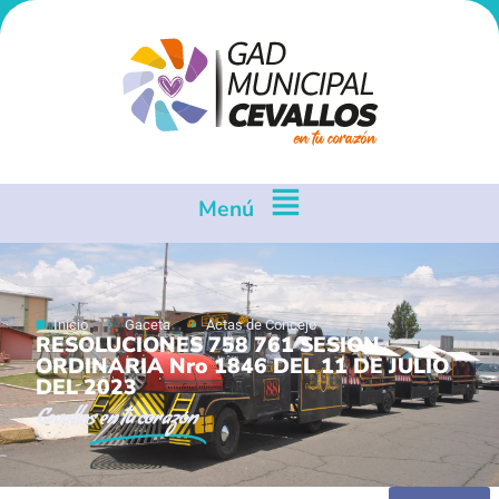
Menú
Inicio
Gaceta
Actas de Concejo
RESOLUCIONES 758 761 SESION
ORDINARIA Nro 1846 DEL 11 DE JULIO
DEL 2023
Cevallos
en tu corazón