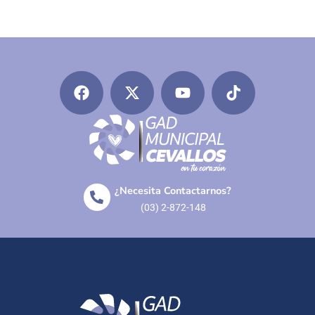
¿Necesita Contactarnos?
(03) 2-872-148