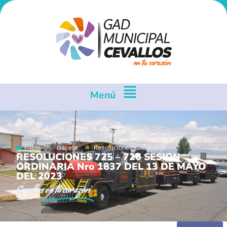
Menú
Inicio
Gaceta
Resoluciones de concejo
RESOLUCIONES 725 – 726 SESION
ORDINARIA Nro 1837 DEL 13 DE MAYO
DEL 2023
Cevallos
en tu corazón