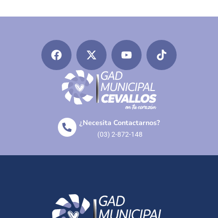
¿Necesita Contactarnos?
(03) 2-872-148