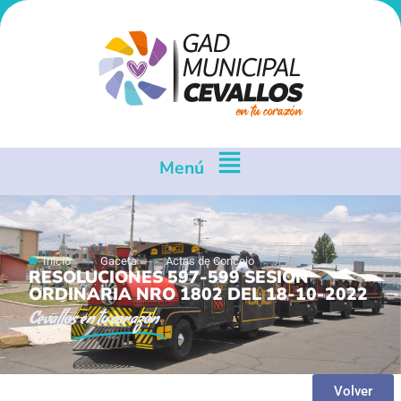
Menú
Inicio
Gaceta
Actas de Concejo
RESOLUCIONES 597-599 SESION
ORDINARIA NRO 1802 DEL 18-10-2022
Cevallos
en tu corazón
Volver