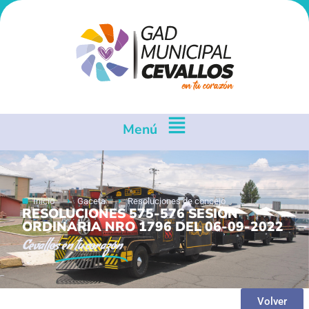
Menú
Inicio
Gaceta
Resoluciones de concejo
RESOLUCIONES 575-576 SESION
ORDINARIA NRO 1796 DEL 06-09-2022
Cevallos
en tu corazón
Volver