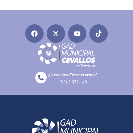
¿Necesita Contactarnos?
(03) 2-872-148