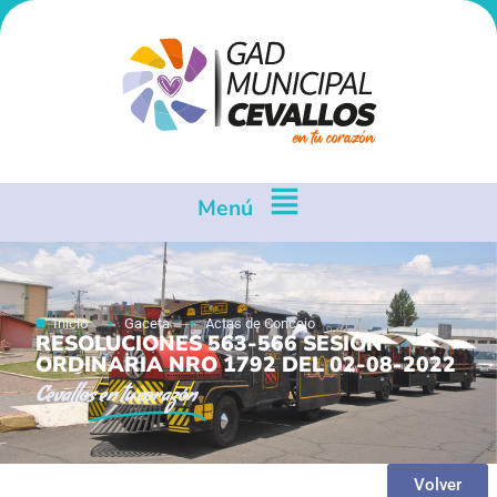
Menú
Inicio
Gaceta
Actas de Concejo
RESOLUCIONES 563-566 SESION
ORDINARIA NRO 1792 DEL 02-08-2022
Cevallos
en tu corazón
Volver