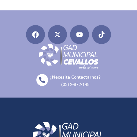
¿Necesita Contactarnos?
(03) 2-872-148