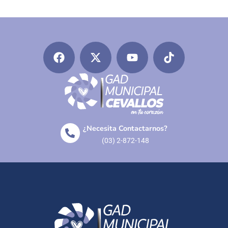
¿Necesita Contactarnos?
(03) 2-872-148