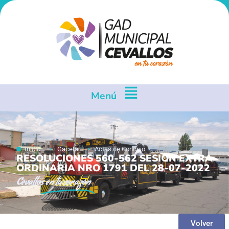
Menú
Inicio
Gaceta
Actas de Concejo
RESOLUCIONES 560-562 SESION EXTRA
ORDINARIA NRO 1791 DEL 28-07-2022
Cevallos
en tu corazón
Volver