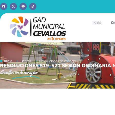
Inicio
Ce
Inicio
Gaceta
Resoluciones de concejo
RESOLUCIONES 519-521 SESION ORDINARIA N
Cevallos
en tu corazón