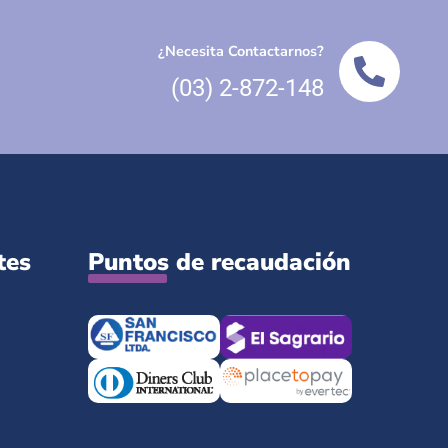
¿Necesita Contactarnos?
(03) 2-872-148
tes
Puntos de recaudación