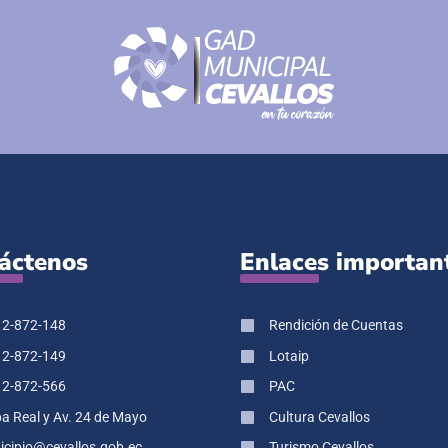
áctenos
Enlaces importan
 2-872-148
Rendición de Cuentas
 2-872-149
Lotaip
 2-872-566
PAC
pa Real y Av. 24 de Mayo
Cultura Cevallos
cipio@cevallos.gob.ec
Turismo Cevallos