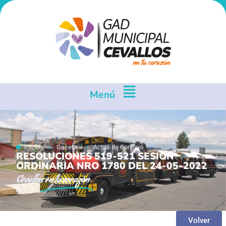
Menú
Inicio
Gaceta
Actas de Concejo
RESOLUCIONES 519-521 SESION
ORDINARIA NRO 1780 DEL 24-05-2022
Cevallos
en tu corazón
Volver