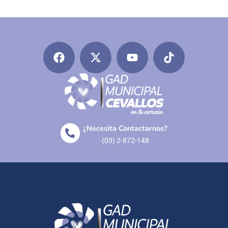
¿Necesita Contactarnos?
(03) 2-872-148