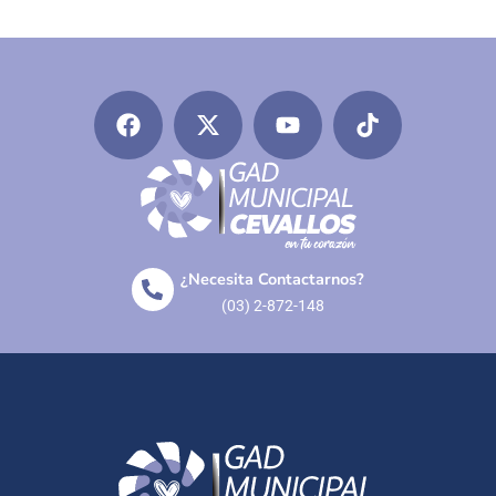
¿Necesita Contactarnos?
(03) 2-872-148