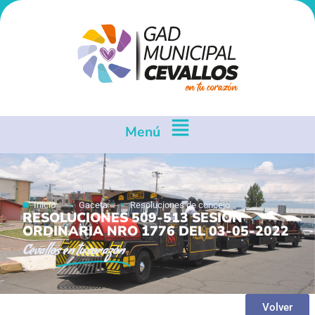
Menú
Inicio
Gaceta
Resoluciones de concejo
RESOLUCIONES 509-513 SESION
ORDINARIA NRO 1776 DEL 03-05-2022
Cevallos
en tu corazón
Volver