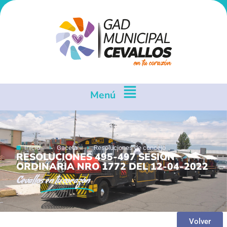
Menú
Inicio
Gaceta
Resoluciones de concejo
RESOLUCIONES 495-497 SESION
ORDINARIA NRO 1772 DEL 12-04-2022
Cevallos
en tu corazón
Volver