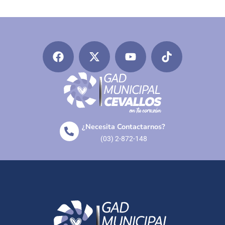
¿Necesita Contactarnos?
(03) 2-872-148