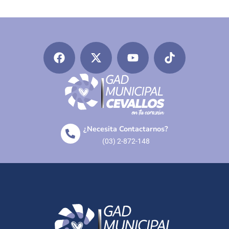
¿Necesita Contactarnos?
(03) 2-872-148