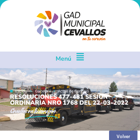
Menú
Inicio
Gaceta
Actas de Concejo
RESOLUCIONES 477-481 SESION
ORDINARIA NRO 1768 DEL 22-03-2022
Cevallos
en tu corazón
Volver