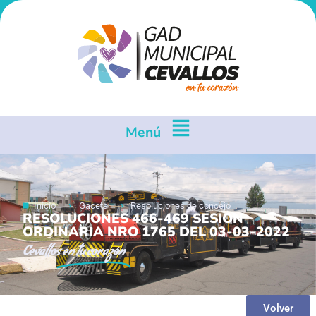
Menú
Inicio
Gaceta
Resoluciones de concejo
RESOLUCIONES 466-469 SESION
ORDINARIA NRO 1765 DEL 03-03-2022
Cevallos
en tu corazón
Volver