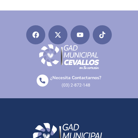
¿Necesita Contactarnos?
(03) 2-872-148