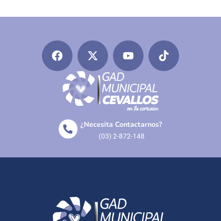
¿Necesita Contactarnos?
(03) 2-872-148