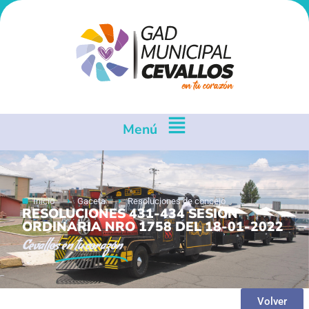
Menú
Inicio
Gaceta
Resoluciones de concejo
RESOLUCIONES 431-434 SESION
ORDINARIA NRO 1758 DEL 18-01-2022
Cevallos
en tu corazón
Volver