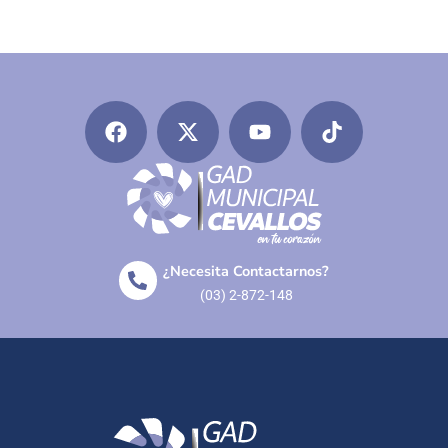
¿Necesita Contactarnos?
(03) 2-872-148