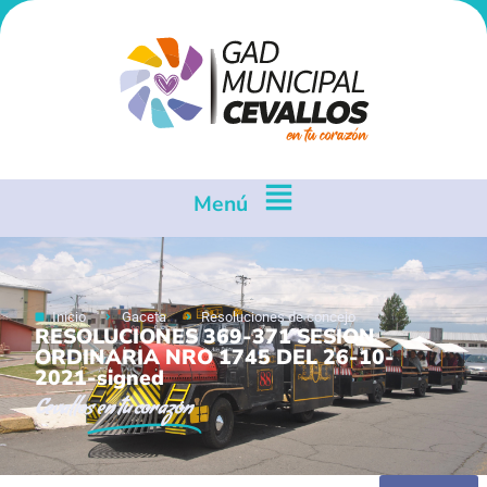
Menú
Inicio
Gaceta
Resoluciones de concejo
RESOLUCIONES 369-371 SESION
ORDINARIA NRO 1745 DEL 26-10-
2021-signed
Cevallos
en tu corazón