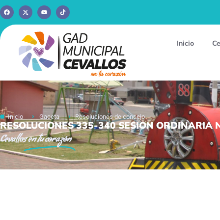
Inicio
Ce
Inicio
Gaceta
Resoluciones de concejo
RESOLUCIONES 335-340 SESION ORDINARIA N
Cevallos
en tu corazón