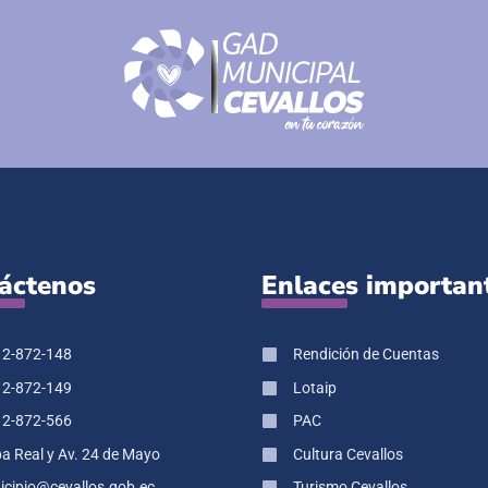
áctenos
Enlaces importan
 2-872-148
Rendición de Cuentas
 2-872-149
Lotaip
 2-872-566
PAC
pa Real y Av. 24 de Mayo
Cultura Cevallos
cipio@cevallos.gob.ec
Turismo Cevallos