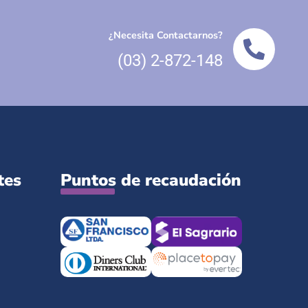
¿Necesita Contactarnos?
(03) 2-872-148
tes
Puntos de recaudación