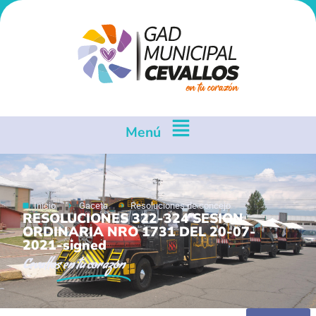
Menú
Inicio
Gaceta
Resoluciones de concejo
RESOLUCIONES 322-324 SESION
ORDINARIA NRO 1731 DEL 20-07-
2021-signed
Cevallos
en tu corazón