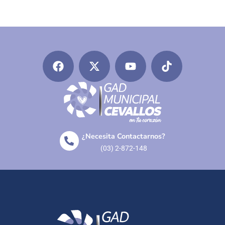
¿Necesita Contactarnos?
(03) 2-872-148