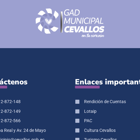
áctenos
Enlaces importan
 2-872-148
Rendición de Cuentas
 2-872-149
Lotaip
 2-872-566
PAC
pa Real y Av. 24 de Mayo
Cultura Cevallos
cipio@cevallos.gob.ec
Turismo Cevallos