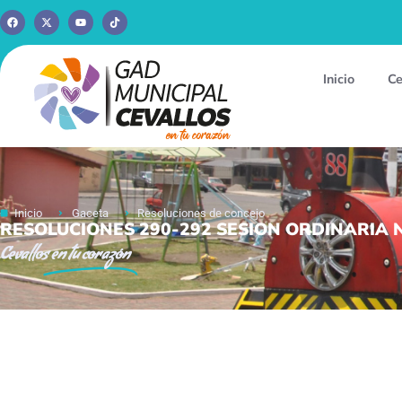
Inicio
Ce
Inicio
Gaceta
Resoluciones de concejo
RESOLUCIONES 290-292 SESION ORDINARIA N
Cevallos
en tu corazón