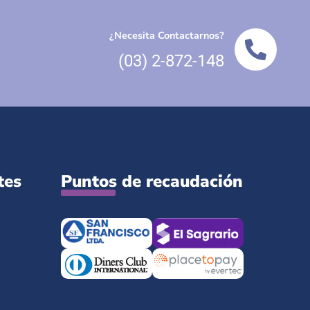
¿Necesita Contactarnos?
(03) 2-872-148
tes
Puntos de recaudación