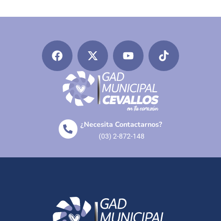
¿Necesita Contactarnos?
(03) 2-872-148