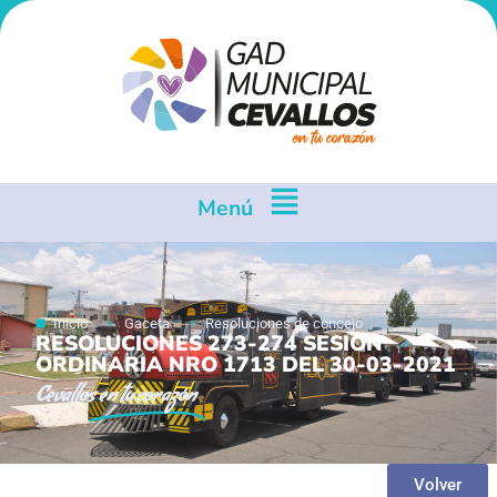
Menú
Inicio
Gaceta
Resoluciones de concejo
RESOLUCIONES 273-274 SESION
ORDINARIA NRO 1713 DEL 30-03-2021
Cevallos
en tu corazón
Volver