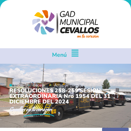
Menú
Inicio
Gaceta
Actas de Concejo
RESOLUCIONES 258-259 SESION
EXTRAORDINARIA Nro 1954 DEL 31
DICIEMBRE DEL 2024
Cevallos
en tu corazón