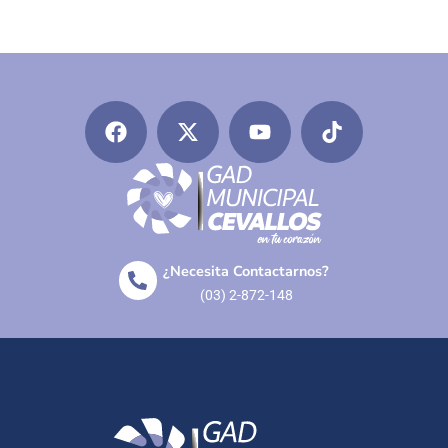
¿Necesita Contactarnos?
(03) 2-872-148