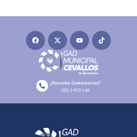
¿Necesita Contactarnos?
(03) 2-872-148