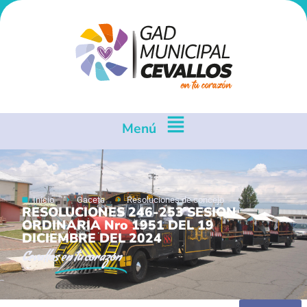
Menú
Inicio
Gaceta
Resoluciones de concejo
RESOLUCIONES 246-253 SESION
ORDINARIA Nro 1951 DEL 19
DICIEMBRE DEL 2024
Cevallos
en tu corazón