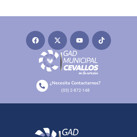
¿Necesita Contactarnos?
(03) 2-872-148