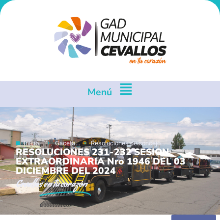
Menú
Inicio
Gaceta
Resoluciones de concejo
RESOLUCIONES 231-232 SESION
EXTRAORDINARIA Nro 1946 DEL 03
DICIEMBRE DEL 2024
Cevallos
en tu corazón