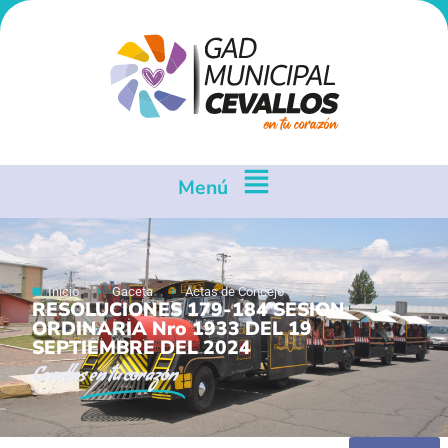
Menú
Inicio
Gaceta
Actas de Concejo
RESOLUCIONES 179-184 SESION
ORDINARIA Nro 1933 DEL 19
SEPTIEMBRE DEL 2024
Cevallos
en tu corazón