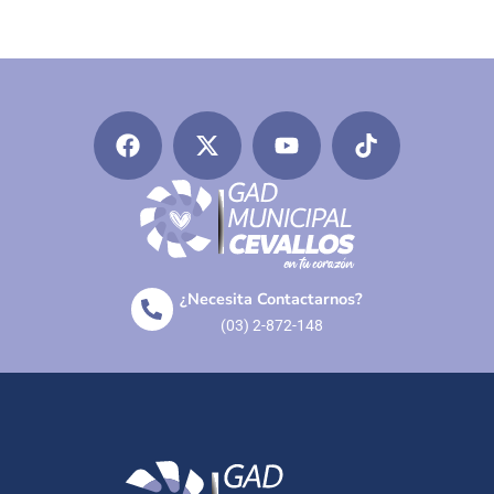
¿Necesita Contactarnos?
(03) 2-872-148