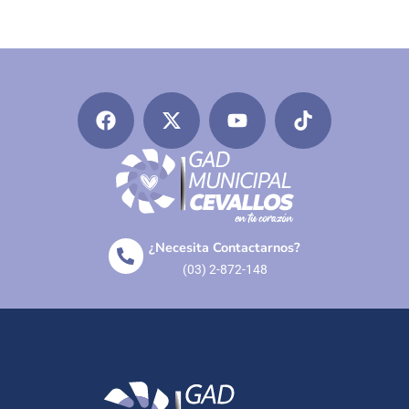
¿Necesita Contactarnos?
(03) 2-872-148