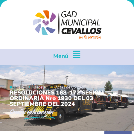
Menú
Inicio
Gaceta
Actas de Concejo
RESOLUCIONES 168-172 SESION
ORDINARIA Nro 1930 DEL 03
SEPTIEMBRE DEL 2024
Cevallos
en tu corazón