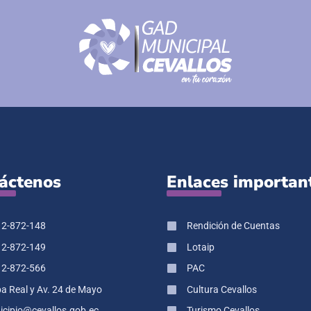
áctenos
Enlaces importan
 2-872-148
Rendición de Cuentas
 2-872-149
Lotaip
 2-872-566
PAC
pa Real y Av. 24 de Mayo
Cultura Cevallos
cipio@cevallos.gob.ec
Turismo Cevallos