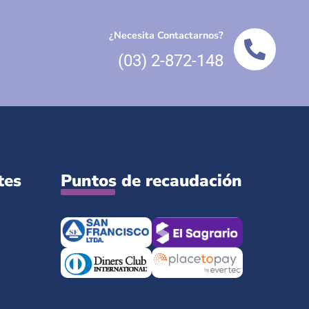
¿Necesita Contactarnos?
(03) 2-872-148
tes
Puntos de recaudación