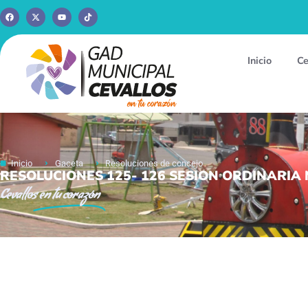
Inicio
Ce
Inicio
Gaceta
Resoluciones de concejo
RESOLUCIONES 125- 126 SESION ORDINARIA N
Cevallos
en tu corazón