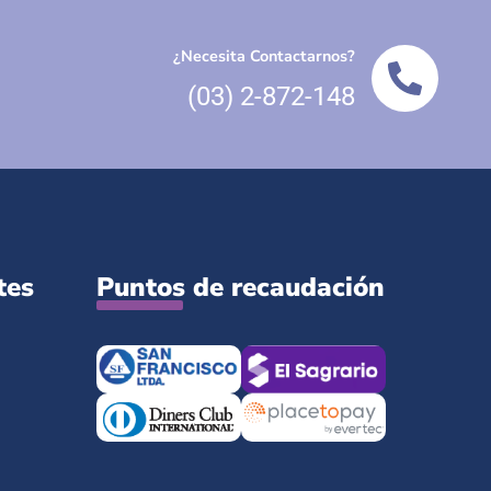
¿Necesita Contactarnos?
(03) 2-872-148
tes
Puntos de recaudación