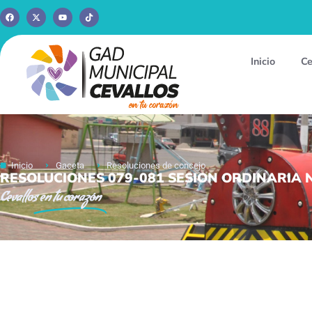
Inicio
Ce
Inicio
Gaceta
Resoluciones de concejo
RESOLUCIONES 079-081 SESION ORDINARIA Nr
Cevallos
en tu corazón