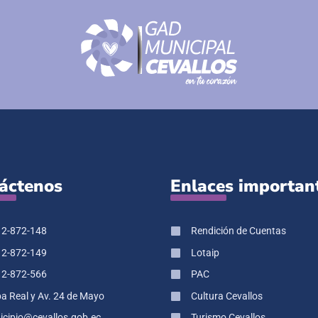
áctenos
Enlaces importan
 2-872-148
Rendición de Cuentas
 2-872-149
Lotaip
 2-872-566
PAC
pa Real y Av. 24 de Mayo
Cultura Cevallos
cipio@cevallos.gob.ec
Turismo Cevallos